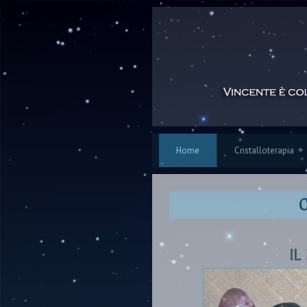
Home
Cristalloterapia
IL