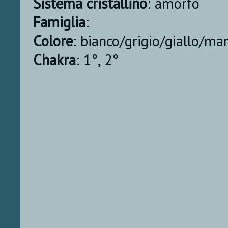
Sistema cristallino
: amorfo
Famiglia
:
Colore
: bianco/grigio/giallo/ma
Chakra
: 1°, 2°